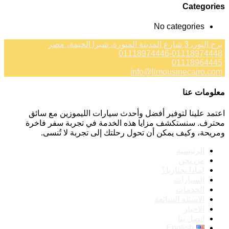
Categories
No categories
برج النور، 3 شارع المدينة المنورة، شبرا الخيمة، مصر
01118974446-01118974448
01118964445
info@limousinecairo.com
معلومات عنا
اعتمد علينا لتوفير أفضل وأحدث سيارات الليموزين مع سائق
محترف. سنستكشف مزايا هذه الخدمة في تجربة سفر فاخرة
ومريحة، وكيف يمكن أن تحول رحلتك إلى تجربة لا تُنسى.
الرئيسية
من نحن
لماذا تختارنا؟
السيارات
الخدمات
الاسئلة الشائعة
الاخبار
اتصل بنا
English