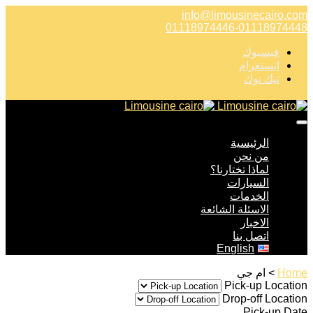
info@limousinecairo.com
01118974446-01118974448
فيسبوك
انستغرام
تيك توك
الرئيسية
من نحن
لماذا تختارنا؟
السيارات
الخدمات
الاسئلة الشائعة
الاخبار
اتصل بنا
English
> ام جي
Home
Pick-up Location
Drop-off Location
Pick-up Date