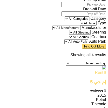
Drop-off Date
Category
Type
Manufaceturer
Steering
Gearbox
Auto Park
Find Out More
Showing all 4 results
Rent It
إم جي 5
reviews
0
2015
Petrol
Tiptronic