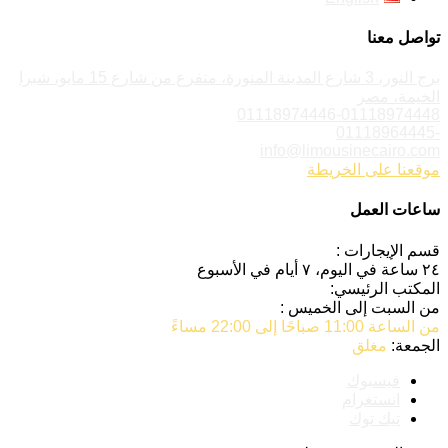
تواصل معنا
برج النور، 3 شارع المدينة المنورة، متفرع من شارع 15 مايو، شبرا
الخيمة، مصر
01118974446-01118974448
-01118964445
info@limousinecairo.com
موقعنا على الخريطة
ساعات العمل
قسم الإيجارات :
٢٤ ساعة في اليوم، ٧ أيام في الأسبوع
المكتب الرئيسي:
من السبت إلى الخميس :
من الساعة 11:00 صباحًا إلى 22:00 مساءً
الجمعة:
مغلق
فيسبوك
انستغرام
تيك توك