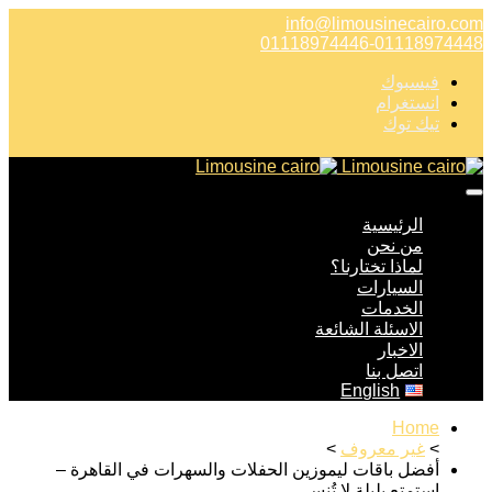
info@limousinecairo.com
01118974446-01118974448
فيسبوك
انستغرام
تيك توك
الرئيسية
من نحن
لماذا تختارنا؟
السيارات
الخدمات
الاسئلة الشائعة
الاخبار
اتصل بنا
English
Home
>
غير معروف
>
أفضل باقات ليموزين الحفلات والسهرات في القاهرة –
استمتع بليلة لا تُنسى