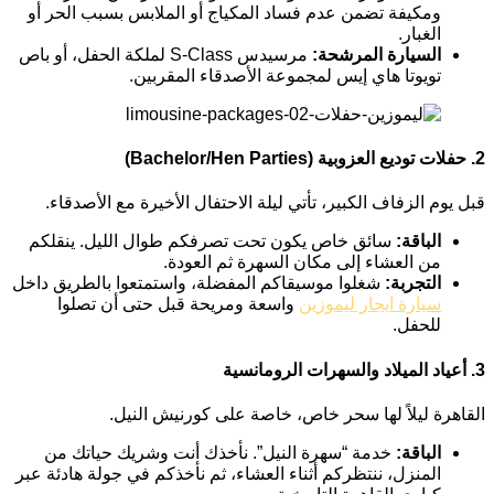
ومكيفة تضمن عدم فساد المكياج أو الملابس بسبب الحر أو
الغبار.
السيارة المرشحة:
مرسيدس S-Class لملكة الحفل، أو باص
تويوتا هاي إيس لمجموعة الأصدقاء المقربين.
2. حفلات توديع العزوبية (Bachelor/Hen Parties)
قبل يوم الزفاف الكبير، تأتي ليلة الاحتفال الأخيرة مع الأصدقاء.
الباقة:
سائق خاص يكون تحت تصرفكم طوال الليل. ينقلكم
من العشاء إلى مكان السهرة ثم العودة.
التجربة:
شغلوا موسيقاكم المفضلة، واستمتعوا بالطريق داخل
سيارة ايجار ليموزين
واسعة ومريحة قبل حتى أن تصلوا
للحفل.
3. أعياد الميلاد والسهرات الرومانسية
القاهرة ليلاً لها سحر خاص، خاصة على كورنيش النيل.
الباقة:
خدمة “سهرة النيل”. نأخذك أنت وشريك حياتك من
المنزل، ننتظركم أثناء العشاء، ثم نأخذكم في جولة هادئة عبر