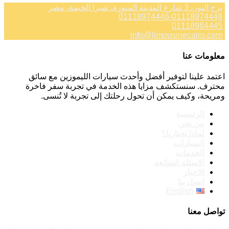
برج النور، 3 شارع المدينة المنورة، شبرا الخيمة، مصر
01118974446-01118974448
01118964445
info@limousinecairo.com
معلومات عنا
اعتمد علينا لتوفير أفضل وأحدث سيارات الليموزين مع سائق
محترف. سنستكشف مزايا هذه الخدمة في تجربة سفر فاخرة
ومريحة، وكيف يمكن أن تحول رحلتك إلى تجربة لا تُنسى.
الرئيسية
من نحن
لماذا تختارنا؟
السيارات
الخدمات
الاسئلة الشائعة
الاخبار
اتصل بنا
English
تواصل معنا