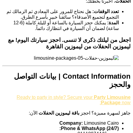
الحفلات
، أخبرنا بخطتك:
تعدد الوقفات:
هل نحتاج للمرور على المعادي ثم الزمالك ثم
التجمع لتجميع الأصدقاء؟ سائقنا خبير بأسرع الطرق.
المدة:
يمكنك حجز السيارة بالساعة أو لليلة كاملة (6-12
ساعة) لضمان أن السيارة في انتظارك دائماً.
اجعل من ليلتك ذكرى لا تنسى. احجز سيارتك اليوم!
مع
ليموزين الحفلات من ليموزين القاهرة
Contact Information | بيانات التواصل
والحجز
Ready to party in style? Secure your
Party Limousine
Package
now:
جاهز لسهرة مميزة؟ احجز
باقة ليموزين الحفلات
الآن:
Company:
Limousine Cairo
Phone & WhatsApp (24/7):