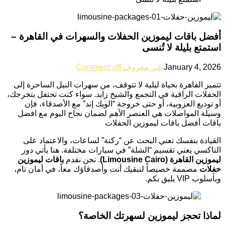
أفضل باقات ليموزين الحفلات والسهرات في القاهرة –
استمتع بليلة لا تُنسى
January 4, 2026
غير معروف
Comment off
تتميز القاهرة بحياة ليلية لا تتوقف، من سهرات النيل الساحرة إلى
الحفلات الراقية في التجمع والشيخ زايد. سواء كنت تحتفل بتخرجك،
أو توديع العزوبية، أو حتى خروجة “الويك إند” مع الأصدقاء، فإن
وسيلة المواصلات هي العنصر الأهم لضمان نجاح اليوم مع افضل
باقات أفضل باقات ليموزين الحفلات
القيادة بنفسك تعني البحث عن “ركنة” لساعات، والاعتماد على
التاكسي يعني تقسيم “الشلة” في سيارات مختلفة. هنا يأتي دور
ليموزين القاهرة (Limousine Cairo)
. نحن نقدم
باقات ليموزين
حفلات
مصممة خصيصاً لتبقيك أنت وأصدقاؤك معاً، في أمان تام،
وبأسلوب VIP يليق بكم.
لماذا تحجز ليموزين لسهرتك الخاصة؟