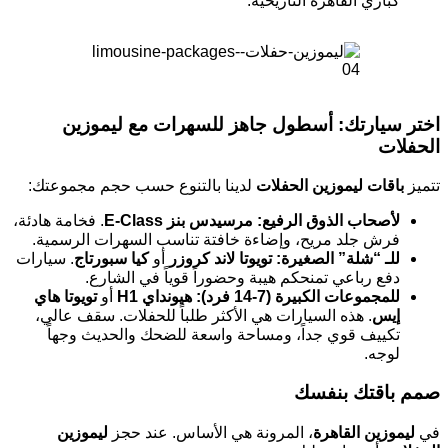
كباري القاهرة التاريخية.
اختر سيارتك: أسطول جاهز للسهرات مع ليموزين
الحفلات
تتميز
باقات ليموزين الحفلات
لدينا بالتنوع حسب حجم مجموعتك:
لأصحاب الذوق الرفيع:
مرسيدس بنز E-Class
. فخامة هادئة،
فرش جلد مريح، وإضاءة خافتة تناسب السهرات الرسمية.
للـ “شلة” الصغيرة:
تويوتا لاند كروزر
أو
كيا سبورتاج
. سيارات
دفع رباعي تمنحكم هيبة وحضوراً قوياً في الشارع.
للمجموعات الكبيرة (7-14 فرد):
هيونداي H1
أو
تويوتا هاي
إيس
. هذه السيارات هي الأكثر طلباً للحفلات. سقف عالي،
تكييف قوي جداً، ومساحة واسعة للضحك والحديث وجهاً
لوجه.
صمم باقتك بنفسك
في
ليموزين القاهرة
، المرونة هي الأساس. عند حجز
ليموزين