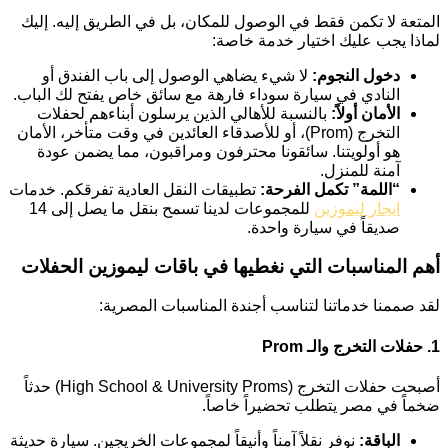
المتعة لا تكمن فقط في الوصول للمكان، بل في الطريق إليه. إليك
لماذا يجب عليك اختيار خدمة خاصة:
دخول النجوم:
لا شيء يضاهي الوصول إلى باب الفندق أو
النادي في سيارة سوداء فارهة مع سائق خاص يفتح لك الباب.
الأمان أولاً:
بالنسبة للأهالي الذين يرسلون أبناءهم لحفلات
التخرج (Prom)، أو للأصدقاء العائدين في وقت متأخر، الأمان
هو أولويتنا. سائقونا محترفون ومراقبون، مما يضمن عودة
آمنة للمنزل.
“اللمة” تكمل الفرحة:
تطبيقات النقل العادية تفرقكم. خدمات
ايجار ليموزين
للمجموعات لدينا تسمح بنقل ما يصل إلى 14
صديقاً في سيارة واحدة.
أهم المناسبات التي نغطيها في باقات ليموزين الحفلات
لقد صممنا خدماتنا لتناسب أجندة المناسبات المصرية:
1. حفلات التخرج والـ Prom
أصبحت حفلات التخرج (High School & University Proms) حدثاً
ضخماً في مصر يتطلب تحضيراً خاصاً.
الباقة:
نوفر نقلاً آمناً وأنيقاً لمجموعات الخريجين. سيارة حديثة