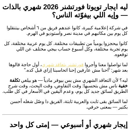
ليه ايجار تويوتا فورتشنر 2026 شهري بالذات
— وإيه اللي بيفوّته الناس؟
في شركة إعلامية كبيرة، كانوا عندهم فريق من ٦ أشخاص بيتنقلوا
كل يوم بين مكاتبهم في مدينة نصر واستوديو في الهرم.
كانوا بيحجزوا يومياً من تطبيقات مختلفة. كل يوم عربية مختلفة، كل
يوم تجربة مختلفة، وكل أسبوع حساب بيجي مختلف عن اللي
توقعوه.
لما تواصلوا معنا وأجروا
فورتشنر بتعاقد شهري
، أول حاجة قالوها
بعد شهر: “احنا مش عارفين إحنا اتحاسبنا إزاي قبل كده.”
ليه؟ لأن التعاقد الشهري مش بس بيوفر مادياً — هو بيلغي
تكلفة
خفية
ناس مش بتحسبها: وقت التفاوض، وقت البحث، وقت شرح
الطريق لسائق جديد كل يوم، وعدم اليقين في الأسعار في كل طلب.
لما السائق بقى ثابت والعربية ثابتة، الفريق دا وصّل شغله أحسن
بكتير — بمعنى حرفي.
إيجار شهري أو أسبوعي — إمتى كل واحد