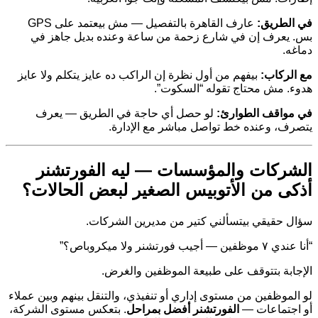
في الطريق:
عارف القاهرة بالتفصيل — مش بيعتمد على GPS
بس. يعرف إن في شارع زحمة من ساعة وعنده بديل جاهز في
دماغه.
مع الركاب:
بيفهم من أول نظرة إن الراكب ده عايز يتكلم ولا عايز
هدوء. مش محتاج تقوله “السكوت”.
في مواقف الطوارئ:
لو حصل أي حاجة في الطريق — يعرف
يتصرف، وعنده خط تواصل مباشر مع الإدارة.
الشركات والمؤسسات — ليه الفورتشنر
أذكى من الأتوبيس الصغير لبعض الحالات؟
سؤال حقيقي بيتسألني كتير من مديرين الشركات.
“أنا عندي ٧ موظفين — أجيب فورتشنر ولا ميكروباص؟”
الإجابة بتتوقف على طبيعة الموظفين والغرض.
لو الموظفين من مستوى إداري أو تنفيذي، والتنقل بينهم وبين عملاء
أو اجتماعات —
الفورتشنر أفضل بمراحل
. بتعكس مستوى الشركة،