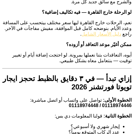
والشرح مع سائق جديد كل مرة.
لو الرحلة خارج القاهرة — فيه تكاليف إضافية؟
نعم، الرحلات خارج القاهرة ليها سعر مختلف بيتحسب على المسافة
وعدد الأيام. بنوضحه كامل قبل الموافقة، مفيش مفاجآت في الآخر.
راجع
دليل الأسعار الشامل
.
ممكن أغيّر موعد التعاقد أو أزوده؟
أيوه، التعاقدات بتنا نعملها بمرونة. لو احتجت إضافة أيام أو تغيير
توقيت — بنتعامل معاه بشكل طبيعي.
إزاي تبدأ — في ٣ دقايق بالظبط تحجز ايجار
تويوتا فورتشنر 2026
الخطوة الأولى:
تواصل على واتساب أو اتصل مباشرة:
01118974446 / 01118974448
الخطوة التانية:
قولنا المعلومات دي بس:
إيجار شهري ولا أسبوعي؟
عدد الركاب المتوقع يومياً؟