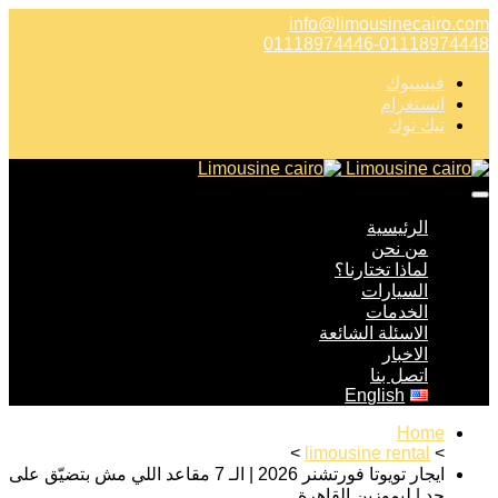
info@limousinecairo.com
01118974446-01118974448
فيسبوك
انستغرام
تيك توك
الرئيسية
من نحن
لماذا تختارنا؟
السيارات
الخدمات
الاسئلة الشائعة
الاخبار
اتصل بنا
English
Home
>
limousine rental
>
ايجار تويوتا فورتشنر 2026 | الـ 7 مقاعد اللي مش بتضيّق على
حد | ليموزين القاهرة