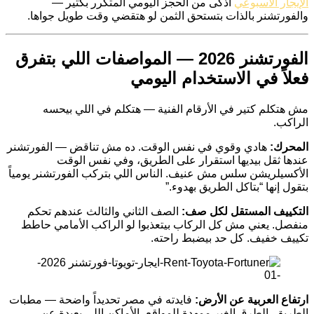
الإيجار الأسبوعي
أذكى من الحجز اليومي المتكرر بكتير —
والفورتشنر بالذات بتستحق الثمن لو هتقضي وقت طويل جواها.
الفورتشنر 2026 — المواصفات اللي بتفرق
فعلاً في الاستخدام اليومي
مش هتكلم كتير في الأرقام الفنية — هتكلم في اللي بيحسه
الراكب.
المحرك:
هادي وقوي في نفس الوقت. ده مش تناقض — الفورتشنر
عندها ثقل بيديها استقرار على الطريق، وفي نفس الوقت
الأكسيلريشن سلس مش عنيف. الناس اللي بتركب الفورتشنر يومياً
بتقول إنها “بتاكل الطريق بهدوء.”
التكييف المستقل لكل صف:
الصف الثاني والثالث عندهم تحكم
منفصل. يعني مش كل الركاب بيتعذبوا لو الراكب الأمامي حاطط
تكييف خفيف. كل حد بيضبط راحته.
ارتفاع العربية عن الأرض:
فايدته في مصر تحديداً واضحة — مطبات
الطريق، الطرق الغير ممهدة للمواقع، الأماكن اللي بعيدة عن