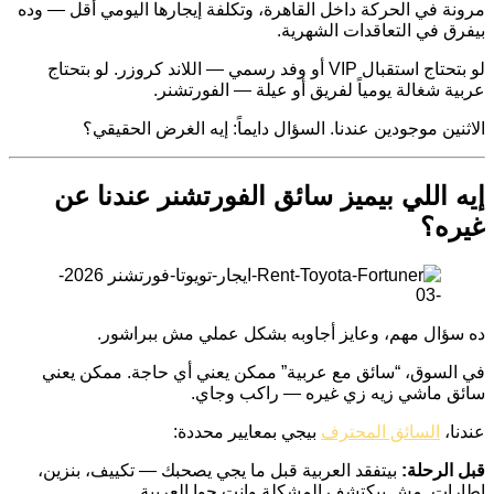
مرونة في الحركة داخل القاهرة، وتكلفة إيجارها اليومي أقل — وده
بيفرق في التعاقدات الشهرية.
لو بتحتاج استقبال VIP أو وفد رسمي — اللاند كروزر. لو بتحتاج
عربية شغالة يومياً لفريق أو عيلة — الفورتشنر.
الاثنين موجودين عندنا. السؤال دايماً: إيه الغرض الحقيقي؟
إيه اللي بيميز سائق الفورتشنر عندنا عن
غيره؟
ده سؤال مهم، وعايز أجاوبه بشكل عملي مش ببراشور.
في السوق، “سائق مع عربية” ممكن يعني أي حاجة. ممكن يعني
سائق ماشي زيه زي غيره — راكب وجاي.
عندنا،
السائق المحترف
بيجي بمعايير محددة:
قبل الرحلة:
بيتفقد العربية قبل ما يجي يصحبك — تكييف، بنزين،
إطارات. مش بيكتشف المشكلة وإنت جوا العربية.