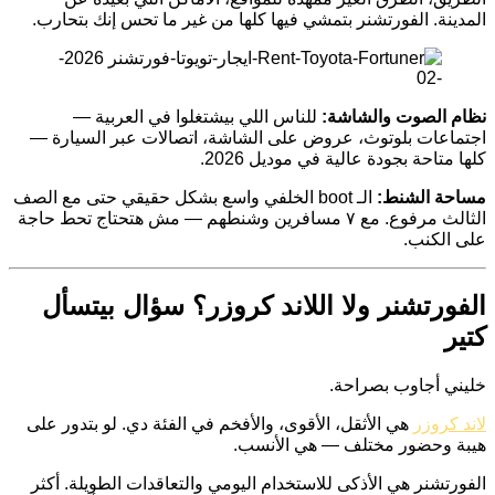
المدينة. الفورتشنر بتمشي فيها كلها من غير ما تحس إنك بتحارب.
نظام الصوت والشاشة:
للناس اللي بيشتغلوا في العربية —
اجتماعات بلوتوث، عروض على الشاشة، اتصالات عبر السيارة —
كلها متاحة بجودة عالية في موديل 2026.
مساحة الشنط:
الـ boot الخلفي واسع بشكل حقيقي حتى مع الصف
الثالث مرفوع. مع ٧ مسافرين وشنطهم — مش هتحتاج تحط حاجة
على الكنب.
الفورتشنر ولا اللاند كروزر؟ سؤال بيتسأل
كتير
خليني أجاوب بصراحة.
لاند كروزر
هي الأثقل، الأقوى، والأفخم في الفئة دي. لو بتدور على
هيبة وحضور مختلف — هي الأنسب.
الفورتشنر هي الأذكى للاستخدام اليومي والتعاقدات الطويلة. أكثر