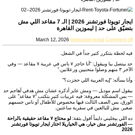
ايجار تويوتا فورتشنر 2026 | الـ 7 مقاعد اللي مش
بتضيّق على حد | ليموزين القاهرة
March 12, 2026
limousine rental
Comment off
فيه لحظة بتتكرر كتير جداً في الشغل.
حد بيتصل بيا وبيقول: “أنا حاجز ٧ ناس في عربية ٧ مقاعد — وفي
الآخر ٣ منهم وصلوا منحنيين وزعلانين.”
وأنا بسأله: “إيه العربية اللي حجزت؟”
بيقول اسم موديل — ومش عايز أذكره عشان مش هدفي أهاجم حد
— بس المشكلة معروفة: فيه عربيات كتير بتكتب “٧ مقاعد” على
الورق، بس الصف الثالث فيها مخصوص للأطفال أو ناس جسمهم
صغير. مش للبالغين في سفرية ساعتين.
ده اللي بيخليني دايماً أقول بثقة:
لو محتاج ٧ مقاعد حقيقية بالراحة
— الفورتشنر مش خيار، هي الخياريلا اختار ايجار تويوتا فورتشنر
2026