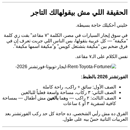
الحقيقة اللي مش بيقولهالك التاجر
خليني أحكيلك حاجة بسيطة.
في سوق إيجار السيارات في مصر، الكلمة “٧ مقاعد” بقت زي كلمة
“مكيفة” — كل عربية بتقولها، بس الناس اللي جربت تعرف إن في
فرق ضخم بين “مكيفة بتشتغل كويس” و”مكيفة اسمها مكيفة”.
نفس الكلام على الـ٧ مقاعد.
الفورتشنر 2026 بالظبط:
الصف الأول: سائق + راكب، راحة كاملة
الصف الثاني: ٣ ركاب، مساحة واسعة فعلياً للبالغين
الصف الثالث: ٢ راكب — وهما
بالغين
مش أطفال — بمساحة
كافية لسفرية ٣ أو ٤ ساعات
الفرق ده مش رأيي الشخصي. ده حاجة كل حد ركب الفورتشنر بعد
العربيات التانية حسّ بيه على طول.