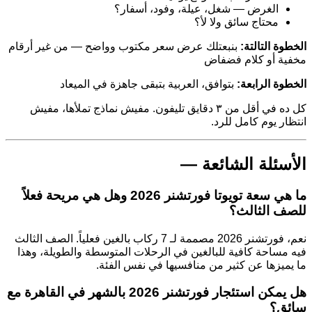
الغرض — شغل، عيلة، وفود، أسفار؟
محتاج سائق ولا لأ؟
الخطوة التالتة:
بنبعتلك عرض سعر مكتوب وواضح — من غير أرقام
مخفية أو كلام فضفاض
الخطوة الرابعة:
بتوافق، العربية بتبقى جاهزة في الميعاد
كل ده في أقل من ٣ دقايق تليفون. مفيش نماذج تملأها، مفيش
انتظار يوم كامل للرد.
الأسئلة الشائعة —
ما هي سعة تويوتا فورتشنر 2026 وهل هي مريحة فعلاً
للصف الثالث؟
نعم، فورتشنر 2026 مصممة لـ 7 ركاب بالغين فعلياً. الصف الثالث
فيه مساحة كافية للبالغين في الرحلات المتوسطة والطويلة، وهذا
ما يميزها عن كثير من منافسيها في نفس الفئة.
هل يمكن استئجار فورتشنر 2026 بالشهر في القاهرة مع
سائق؟