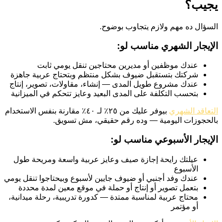
يجيب؟
السؤال ده مهم ولازم يتجاوب بوضوح.
الإيجار الشهري مناسب لو:
عندك موظفين أو مديرين محتاجين تنقل يومي ثابت
شركتك بتستقبل ضيوف بشكل منتظم وبتحتاج عربية جاهزة
عندك مشروع طويل المدى — إنشاء، مقاولات، تصوير، إنتاج
بتحسب التكلفة على المدى البعيد وعايز تتحكم في الميزانية
التعاقد الشهري
بيوفر عليك من ٢٥٪ لـ ٤٠٪ مقارنة بنفس الاستخدام
بالحجوزات اليومية — وده رقم حقيقي، مش تسويق.
الإيجار الأسبوعي مناسب لو:
عيلتك رايحة إجازة صيف وعايز عربية واسعة ومريحة طول
الأسبوع
عندك وفد أجنبي أو ضيوف جايين لأسبوع وبيحتاجوا تنقل يومي
بتعمل تصوير أو إنتاج أو حملة في موقع معين لمدة محددة
محتاج عربية لمناسبة ممتدة — كدورة تدريبية، رحلة ميدانية،
أو مؤتمر