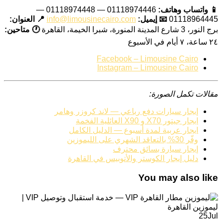
📱 واتساب وهاتف:
01118974446 — 01118974448 —
01118964445
📧 إيميل:
info@limousinecairo.com
📍 العنوان:
برج النور، 3 شارع المدينة المنورة، شبرا الخيمة، القاهرة
🕐 متاحين:
٢٤ ساعة، ٧ أيام في الأسبوع
Facebook – Limousine Cairo
Instagram – Limousine Cairo
مقالات تكمل الصورة:
إيجار سيارات دفع رباعي — لاند كروزر وهامر
ايجار جيتور X70 و X90 العائلية الفخمة
ايجار عربية لمدة أسبوع — الدليل الكامل
وفّر 30% بالتعاقد الشهري على الليموزين
إيجار سيارة بسائق محترف
دليل إيجار الكوستر والأتوبيس في القاهرة
You may also like
25
Jul