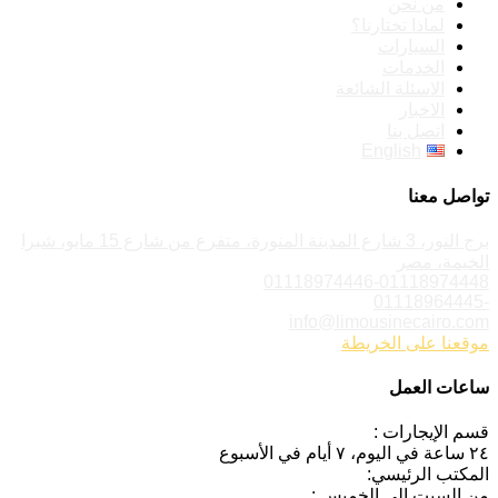
من نحن
لماذا تختارنا؟
السيارات
الخدمات
الاسئلة الشائعة
الاخبار
اتصل بنا
English
تواصل معنا
برج النور، 3 شارع المدينة المنورة، متفرع من شارع 15 مايو، شبرا
الخيمة، مصر
01118974446-01118974448
-01118964445
info@limousinecairo.com
موقعنا على الخريطة
ساعات العمل
قسم الإيجارات :
٢٤ ساعة في اليوم، ٧ أيام في الأسبوع
المكتب الرئيسي:
من السبت إلى الخميس :