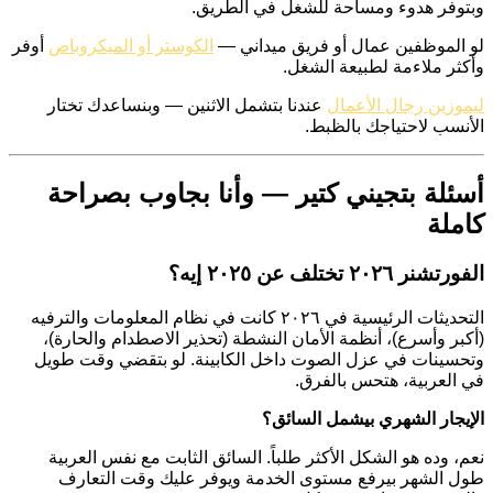
وبتوفر هدوء ومساحة للشغل في الطريق.
لو الموظفين عمال أو فريق ميداني —
الكوستر أو الميكروباص
أوفر
وأكثر ملاءمة لطبيعة الشغل.
ليموزين رجال الأعمال
عندنا بتشمل الاثنين — وبنساعدك تختار
الأنسب لاحتياجك بالظبط.
أسئلة بتجيني كتير — وأنا بجاوب بصراحة
كاملة
الفورتشنر ٢٠٢٦ تختلف عن ٢٠٢٥ إيه؟
التحديثات الرئيسية في ٢٠٢٦ كانت في نظام المعلومات والترفيه
(أكبر وأسرع)، أنظمة الأمان النشطة (تحذير الاصطدام والحارة)،
وتحسينات في عزل الصوت داخل الكابينة. لو بتقضي وقت طويل
في العربية، هتحس بالفرق.
الإيجار الشهري بيشمل السائق؟
نعم، وده هو الشكل الأكثر طلباً. السائق الثابت مع نفس العربية
طول الشهر بيرفع مستوى الخدمة ويوفر عليك وقت التعارف