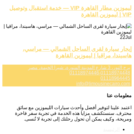
ليموزين مطار القاهرة VIP — خدمة استقبال وتوصيل
VIP | ليموزين القاهرة
22
Jul
إيجار سيارة لقرى الساحل الشمالي — مراسي،
هاسيندا، مراقيا | ليموزين القاهرة
برج النور، 3 شارع المدينة المنورة، شبرا الخيمة، مصر
01118974446-01118974448
01118964445
info@limousinecairo.com
معلومات عنا
اعتمد علينا لتوفير أفضل وأحدث سيارات الليموزين مع سائق
محترف. سنستكشف مزايا هذه الخدمة في تجربة سفر فاخرة
ومريحة، وكيف يمكن أن تحول رحلتك إلى تجربة لا تُنسى.
الرئيسية