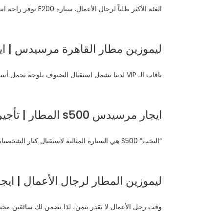
الفئة الأكثر طلباً لرجال الأعمال. سيارة E200 توفر راحة استثنائية، عزل صوتي كامل، ومساحة ممتازة للحقائب بأسعار إيجار ذكية.
ليموزين مطار القاهرة مرسيدس | ايجار سيارات vip | ار
باقات الـ VIP لدينا تشمل استقبال الضيوف بلوحة تحمل أسماءهم من داخل صالة الوصول، مع توفير سيارة مرسيدس بأرخص سعر لهذه الفئة.
ايجار مرسيدس s500 المطار | تأجير ليموزين فخم | مكاتب ايجار سيارات
“اليخت” S500 هي السيارة المثالية لاستقبال كبار الشخصيات والوفود الدبلوماسية لضمان أعلى درجات الفخامة على الطريق.
ليموزين المطار لرجال الأعمال | اي
وقت رجل الأعمال لا يقدر بثمن، لذا نضمن لك سائقين محت