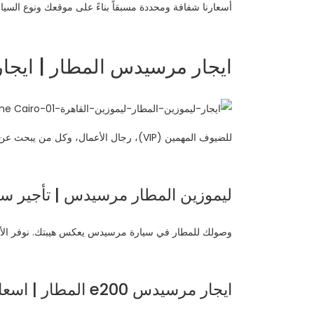
أسعارنا شفافة ومحددة مسبقاً بناءً على موقعك ونوع السيا
ايجار مرسيدس المطار | ايجار
للضيوف المهمين (VIP)، رجال الأعمال، وكل من يبحث عن البريستيج العالي، قسم السيارات الفارهة لدينا هو بوابتك للتميز.
ليموزين المطار مرسيدس | تأجير سيا
وصولك للمطار في سيارة مرسيدس يعكس هيبتك. نوفر الأسط
ايجار مرسيدس e200 المطار | اسعار ايجار سيارات | ايجار ليموزين