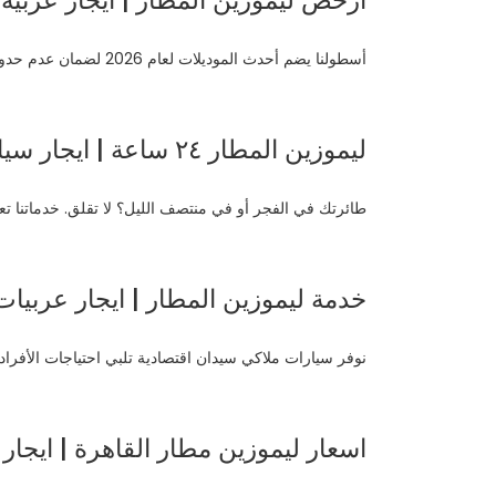
ارخص ليموزين المطار | ايجار عربية حدي
أسطولنا يضم أحدث الموديلات لعام 2026 لضمان عدم حدوث أي أعطال في الطريق، ومع ذلك نحافظ على تقديم أرخص قائمة أسعار في السوق.
ليموزين المطار ٢٤ ساعة | ايجار سيارات بسائقين محترفين | ليموزين القاهرة
طائرتك في الفجر أو في منتصف الليل؟ لا تقلق. خدماتنا 
خدمة ليموزين المطار | ايجار عربيا
نوفر سيارات ملاكي سيدان اقتصادية تلبي احتياجات الأفراد
اسعار ليموزين مطار القاهرة | ايجار