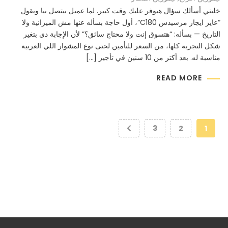
خليني أسألك سؤال هيوفر عليك وقت كبير. لما عميل بيتصل بيا ويقول
“عايز ايجار مرسيدس C180“، أول حاجة بسأله عنها مش الميزانية ولا
التاريخ — بسأله: “هتسوق إنت ولا محتاج سائق؟” لأن الإجابة دي بتغير
شكل التجربة كلها، من السعر للتأمين لحتى نوع المشوار اللي العربية
مناسبة له. بعد أكتر من 10 سنين في تأجير […]
READ MORE
3
2
1