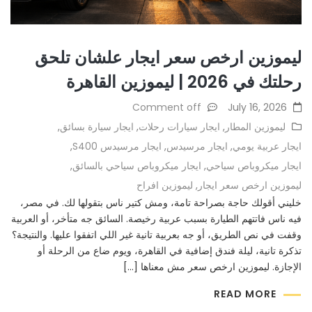
ليموزين ارخص سعر ايجار علشان تلحق
رحلتك في 2026 | ليموزين القاهرة
Comment off
July 16, 2026
ليموزين المطار
,
ايجار سيارات رحلات
,
ايجار سيارة بسائق
,
ايجار عربية يومي
,
ايجار مرسيدس
,
ايجار مرسيدس S400
,
ايجار ميكروباص سياحي
,
ايجار ميكروباص سياحي بالسائق
,
ليموزين ارخص سعر ايجار
,
ليموزين افراح
خليني أقولك حاجة بصراحة تامة، ومش كتير ناس بتقولها لك. في مصر،
فيه ناس فاتتهم الطيارة بسبب عربية رخيصة. السائق جه متأخر، أو العربية
وقفت في نص الطريق، أو جه بعربية تانية غير اللي اتفقوا عليها. والنتيجة؟
تذكرة تانية، ليلة فندق إضافية في القاهرة، ويوم ضاع من الرحلة أو
الإجازة. ليموزين ارخص سعر مش معناها […]
READ MORE