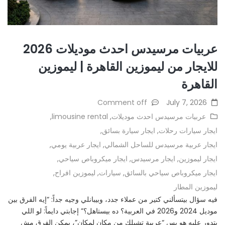
عربيات مرسيدس احدث موديلات 2026
للايجار من ليموزين القاهرة | ليموزين
القاهرة
Comment off
July 7, 2026
عربيات مرسيدس احدث موديلات
,
limousine rental
,
ايجار سيارات رحلات
,
ايجار سيارة بسائق
,
ايجار عربية مرسيدس للساحل الشمالي
,
ايجار عربية يومي
,
ايجار ليموزين
,
ايجار مرسيدس
,
ايجار ميكروباص سياحي
,
ايجار ميكروباص سياحي بالسائق
,
سيارات
,
ليموزين افراح
,
ليموزين المطار
فيه سؤال بيتسألني كتير من عملاء جدد، وبيبانلي وجيه جداً: “إيه الفرق بين
موديل 2024 و2026 في العربية؟ ده بيستاهل؟” إجابتي دايماً: لو اللي
بتدور عليه هو بس “عربية تشيلك من مكان لمكان”، يمكن الفرق مش