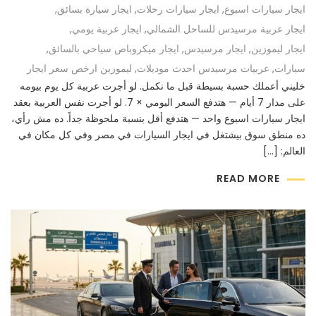
ايجار سيارات اسبوع
,
ايجار سيارات رحلات
,
ايجار سيارة بسائق
,
ايجار عربية مرسيدس للساحل الشمالي
,
ايجار عربية يومي
,
ايجار ليموزين
,
ايجار مرسيدس
,
ايجار ميكروباص سياحي بالسائق
,
سيارات
,
عربيات مرسيدس احدث موديلات
,
ليموزين ارخص سعر ايجار
خليني أعملك حسبة بسيطة قبل ما نكمل. لو أجرت عربية كل يوم بيومه
على مدار 7 أيام — هتدفع السعر اليومي × 7. لو أجرت نفس العربية بعقد
ايجار سيارات اسبوع واحد — هتدفع أقل بنسبة ملحوظة جداً. ده مش رأي،
ده منطق سوق بيشتغل في ايجار السيارات في مصر وفي كل مكان في
العالم: […]
READ MORE