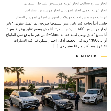
ايجار سيارة بسائق
,
ايجار عربية مرسيدس للساحل الشمالي
,
ايجار عربية يومي
,
ايجار ليموزين
,
ايجار مرسيدس
,
سيارات
,
عربيات مرسيدس احدث موديلات
,
ليموزين افراح
,
ليموزين المطار
خليني أبدأ بحاجة كتير ناس مش بتسمعها صريحة. لما عميل بيقولي “عايز
ايجار مرسيدس S400 بأرخص سعر”، أنا مش بسمع “عايز يوفر فلوس.”
أنا بسمع “عايز يوصل لقمة فخامة S-Class من غير ما يدفع تمن المايباخ
أو الـ S500.” وده في الحقيقة أذكى اختيار ممكن في فئة السيارات
الفاخرة. بعد أكتر من 10 سنين في […]
READ MORE