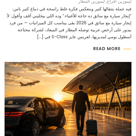
ليموزين افراح
,
ليموزين المطار
فيه جملة بتتقالها كتير وبتعكس فكرة غلط راسخة في دماغ كتير ناس:
“إيجار سيارة مع سائق ده حاجة للأغنياء.” وده اللي بيخليني أقف وأقول: لأ.
إيجار سيارة مع سائق في 2026 بقى بيناسب كل الميزانيات — من فرد
بيدور على أرخص عربية توصله المطار في الميعاد، لشركة محتاجة
أسطول يومي لمديريها، لعريس عايز S-Class في […]
READ MORE