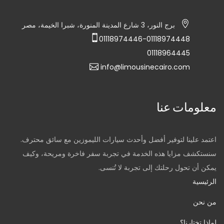
برج النور، 3 شارع المدينة المنورة، شبرا الخيمة، مصر
01118974446-01118974448
01118964445
info@limousinecairo.com
معلومات عنا
اعتمد علينا لتوفير أفضل وأحدث سيارات الليموزين مع سائق محترف.
سنستكشف مزايا هذه الخدمة في تجربة سفر فاخرة ومريحة، وكيف
يمكن أن تحول رحلتك إلى تجربة لا تُنسى.
الرئيسية
من نحن
لماذا تختارنا؟