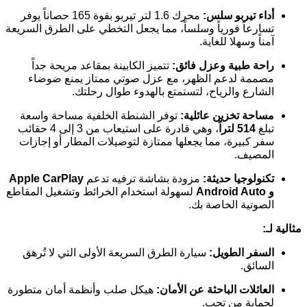
أداء تيربو سلس:
محرك 1.6 لتر تيربو بقوة 165 حصاناً يوفر
تسارعاً فورياً وسلساً، مما يجعل التخطي على الطرق السريعة
آمناً وسهلا للغاية.
راحة طبية وعزل فائق:
تتميز الكابينة بمقاعد مريحة جداً
مصممة لدعم الظهر، مع عزل صوتي ممتاز يمنع ضوضاء
الشارع والرياح، لتستمتع بالهدوء طوال رحلتك.
مساحة تخزين عائلية:
توفر الشنطة الخلفية مساحة واسعة
تبلغ
514 لتراً
، وهي قادرة على استيعاب من 3 إلى 4 حقائب
سفر كبيرة، مما يجعلها ممتازة لتوصيلات المطار أو إجازات
المصيف.
تكنولوجيا حديثة:
مزودة بشاشة ترفيه تدعم
Apple CarPlay
و Android Auto
لسهولة استخدام الخرائط وتشغيل المقاطع
الصوتية الخاصة بك.
مثالية لـ:
السفر الطويل:
سيارة الطرق السريعة الأولى التي لا تُرهق
السائق.
العائلات الباحثة عن الأمان:
هيكل صلب وأنظمة أمان متطورة
لحماية من تحب.