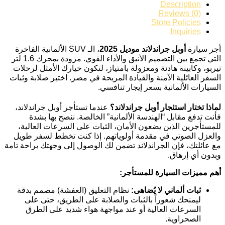
Description
Reviews (0)
Store Policies
Inquiries
أجر سيارة
أوبل جراندلاند موديل 2025
، الـ SUV الألمانية الفاخرة
التي تجمع بين التصميم الأنيق والأداء القوي. مزودة بمحرك 1.6 لتر
تيربو، وكابينة هادئة ومعزولة بامتياز، لتكون خيارك الأمثل لرحلات
السفر العائلية الآمنة والقيادة المريحة في مصر. اختبر صلابة وثبات
السيارات الألمانية بسعر إيجار تنافسي.
لماذا تختار استئجار أوبل جراندلاند؟
عندما تستأجر أوبل جراندلاند،
فأنت تدفع مقابل “الهندسة الألمانية” الخالصة. ننصح بها بشدة
للمستأجرين الذين يضعون الأمان، الثبات على السرعات العالية،
والعزل الصوتي في مقدمة أولوياتهم. إذا كنت تخطط لسفر طويل
مع عائلتك، فإن الجراندلاند تضمن لك الوصول إلى وجهتك براحة تامة
وبدون أي إرهاق.
أهم مميزات السيارة للمستأجر:
ثبات ألماني لا يُضاهى:
نظام التعليق (العفشة) مصمم بدقة
ليمنحك شعوراً بالثبات والصلابة على الطريق، حتى على
السرعات العالية أو عند مواجهة هواء شديد على الطرق
الصحراوية.