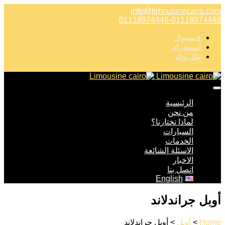
info@limousinecairo.com
01118974446-01118974448
فيسبوك
انستغرام
تيك توك
الرئيسية
من نحن
لماذا تختارنا؟
السيارات
الخدمات
الاسئلة الشائعة
الاخبار
اتصل بنا
English
أوبل جراندلاند
Home
>
أوبل
> أوبل جراندلاند