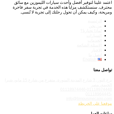
اعتمد علينا لتوفير أفضل وأحدث سيارات الليموزين مع سائق
محترف. سنستكشف مزايا هذه الخدمة في تجربة سفر فاخرة
ومريحة، وكيف يمكن أن تحول رحلتك إلى تجربة لا تُنسى.
الرئيسية
من نحن
لماذا تختارنا؟
السيارات
الخدمات
الاسئلة الشائعة
الاخبار
اتصل بنا
English
تواصل معنا
برج النور، 3 شارع المدينة المنورة، متفرع من شارع 15 مايو، شبرا
الخيمة، مصر
01118974446-01118974448
-01118964445
info@limousinecairo.com
موقعنا على الخريطة
ساعات العمل