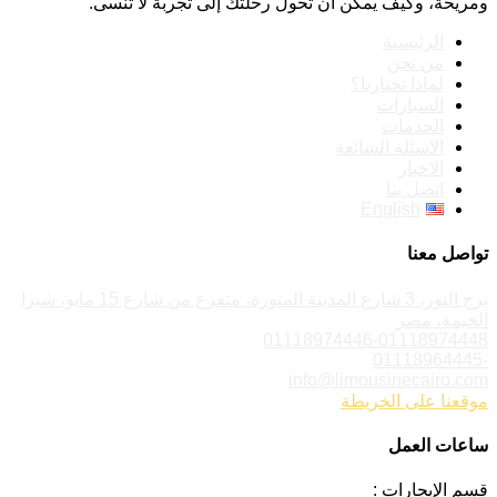
ومريحة، وكيف يمكن أن تحول رحلتك إلى تجربة لا تُنسى.
الرئيسية
من نحن
لماذا تختارنا؟
السيارات
الخدمات
الاسئلة الشائعة
الاخبار
اتصل بنا
English
تواصل معنا
برج النور، 3 شارع المدينة المنورة، متفرع من شارع 15 مايو، شبرا
الخيمة، مصر
01118974446-01118974448
-01118964445
info@limousinecairo.com
موقعنا على الخريطة
ساعات العمل
قسم الإيجارات :