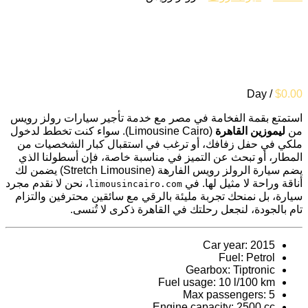
/ Day
$
0.00
استمتع بقمة الفخامة في مصر مع خدمة تأجير سيارات رولز رويس
من
ليموزين القاهرة
(Limousine Cairo). سواء كنت تخطط لدخول
ملكي في حفل زفافك، أو ترغب في استقبال كبار الشخصيات من
المطار، أو تبحث عن التميز في مناسبة خاصة، فإن أسطولنا الذي
يضم سيارة الرولز رويس الفارهة (Stretch Limousine) يضمن لك
أناقة وراحة لا مثيل لها. في
، نحن لا نقدم مجرد
limousincairo.com
سيارة، بل نمنحك تجربة مليئة بالرقي مع سائقين محترفين والتزام
تام بالجودة، لنجعل رحلتك في القاهرة ذكرى لا تُنسى.
Car year:
2015
Fuel:
Petrol
Gearbox:
Tiptronic
Fuel usage:
10 l/100 km
Max passengers:
5
Engine capacity:
2500 cc