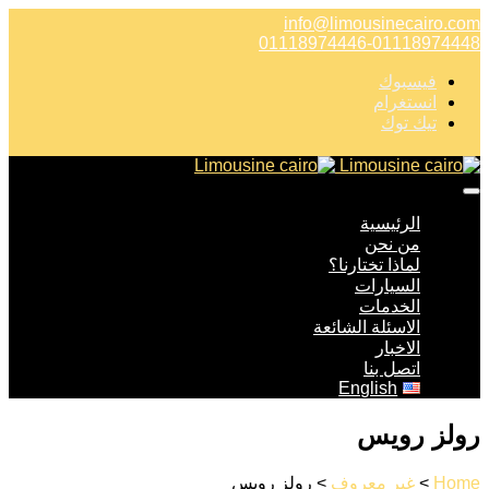
info@limousinecairo.com
01118974446-01118974448
فيسبوك
انستغرام
تيك توك
الرئيسية
من نحن
لماذا تختارنا؟
السيارات
الخدمات
الاسئلة الشائعة
الاخبار
اتصل بنا
English
رولز رويس
Home
>
غير معروف
> رولز رويس