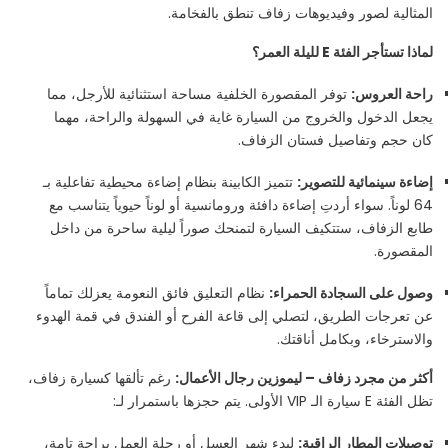
المثالية لصور وفيديوهات زفاف تنطق بالفخامة.
لماذا تستأجر الفئة E لليلة العمر؟
راحة العروس:
توفر المقصورة الخلفية مساحة استثنائية للأرجل، مما
يجعل الدخول والخروج من السيارة غاية في السهولة والراحة، مهما
كان حجم وتفاصيل فستان الزفاف.
إضاءة سينمائية للتصوير:
تتميز الكابينة بنظام إضاءة محيطية تفاعلية بـ
64 لوناً. سواء أردتِ إضاءة دافئة ورومانسية أو لوناً حيوياً يتناسب مع
طابع الزفاف، ستتكيف السيارة لتمنحك صوراً ليلية ساحرة من داخل
المقصورة.
وصول على السجادة الحمراء:
نظام التعليق فائق النعومة يعزلك تماماً
عن تعرجات الطريق، لتصلي إلى قاعة الفرح أو الفندق في قمة الهدوء
والاسترخاء، وبكامل أناقتك.
أكثر من مجرد زفاف – ليموزين رجال الأعمال:
رغم تألقها كسيارة زفاف،
تظل الفئة E سيارة الـ VIP الأولى. يتم حجزها باستمرار لـ:
توصيلات المطار الراقية:
لبدء شهر العسل أو رحلة العمل براحة تامة،