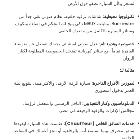
لتشعر وكأن السيارة تطفو فوق الأرض.
تكنولوجيا محيطية:
شاشات ترفيه خلفية، نظام صوتي نقي جداً من
Burmester، وتابلت MBUX ذكي يتيح لك التحكم في إضاءة وتكييف
وستائر السيارة بالكامل من مقعدك الخلفي.
خصوصية وهدوء تام:
عزل صوتي استثنائي يجعلك تنفصل عن ضوضاء
القاهرة تماماً، مع ستائر كهربائية تمنحك الخصوصية المطلوبة لكبار
الزوار.
مثالية لـ:
ليموزين الأفراح الفاخرة:
سيارة الزفة الأرقى والأكثر هيبة، لتتويج ليلة
العمر بدخول أسطوري.
الدبلوماسيون وكبار التنفيذيين:
الناقل الرسمي والمفضل لرؤساء
مجالس الإدارات والوفود الرفيعة في مصر.
خدمات السائق الخاص (Chauffeur):
صُممت هذه السيارة ليقودها
سائق محترف بينما تستمتع أنت بالرفاهية أو تنجز أعمالك في المقاعد
الخلفية.