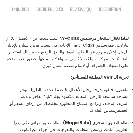
INQUIRIES
STORE POLICIES
REVIEWS (0)
DESCRIPTION
لماذا تختار استئجار مرسيدس S-Class؟
عندما تبحث عن “الأفضل” بلا أي
تنازلات، فمرسيدس S-Class هي الإجابة. هي ليست مجرد سيارة للإيجار،
بل هي إعلان صريح عن النجاح، القوة، والذوق الرفيع. يضمن لك استئجار
الفئة S تجربة ركوب ملكية لا تُنسى، سواء كنت متجهاً لحضور حدث ضخم
على السجادة الحمراء، أو لإتمام صفقة أعمال كبرى.
تجربة الـ VVIP المطلقة للمستأجر:
مقصورة خلفية بدرجة رجال الأعمال:
قاعدة العجلات الطويلة توفر
مساحة شاسعة للأرجل. المقاعد مكسوة بجلد “نابا” الفاخر وتدعم
التبريد، التدفئة، وبرامج المساج المتطورة لتخليصك من إرهاق السفر أو
العملمرسيدس الفئة S.
نظام التعليق السحري (Magic Ride):
نظام تعليق هوائي ذكي يقرأ
الطريق أمامك ويمتص المطبات والتعرجات في أجزاء من الثانية،