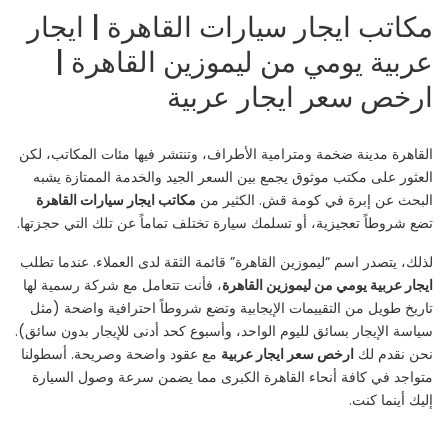
مكاتب ايجار سيارات القاهرة | ايجار
عربية يومي من ليموزين القاهرة |
ارخص سعر ايجار عربية
القاهرة مدينة ضخمة ومترامية الأطراف، وتنتشر فيها مئات المكاتب، لكن
العثور على مكتب موثوق يجمع بين السعر الجيد والخدمة الممتازة يشبه
البحث عن إبرة في كومة قش. الكثير من
مكاتب ايجار سيارات القاهرة
تضع شروطاً تعجيزية، أو تسلمك سيارة تختلف تماماً عن تلك التي حجزتها.
لذلك، يتصدر اسم “ليموزين القاهرة” قائمة الثقة لدى العملاء. عندما تطلب
ايجار عربية يومي من ليموزين القاهرة
، فأنت تتعامل مع شركة رسمية لها
تاريخ طويل من التقييمات الإيجابية وتضع شروطاً احترافية واضحة (مثل
سياسة الإيجار بسائق لليوم الواحد، وأسبوع كحد أدنى للإيجار بدون سائق).
نحن نقدم لك
ارخص سعر ايجار عربية
مع عقود واضحة وصريحة. أسطولنا
متواجد في كافة أنحاء القاهرة الكبرى مما يضمن سرعة وصول السيارة
إليك أينما كنت.