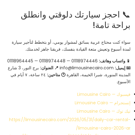
📞 احجز سيارتك دلوقتي وانطلق
براحة تامة!
سواء كنت محتاج عربية بسائق لمشوار يومي، أو بتخطط لتأجير سيارة
لمدة أسبوع وتعيش متعة القيادة بنفسك، فريقنا جاهز لخدمتك.
📱 واتساب وهاتف:
01118974446 — 01118974448 — 01118964445
📧 إيميل:
info@limousinecairo.com
📍 العنوان:
برج النور، 3 شارع
المدينة المنورة، شبرا الخيمة، القاهرة
🕐 متاحين:
٢٤ ساعة، ٧ أيام في
الأسبوع.
فيسبوك — Limousine Cairo
إنستجرام — Limousine Cairo
تيك توك — Limousine Cairo
https://limousinecairo.com/2026/05/31/daily-car-rental-
limousine-cairo-2026-ar/