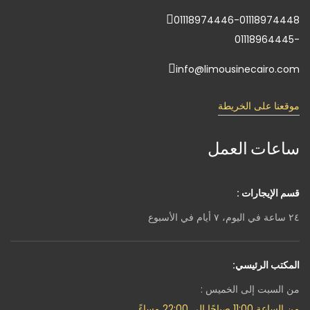
01118974446-01118974448
-01118964445
info@limousinecairo.com
موقعنا على الخريطة
ساعات العمل
قسم الإيجارات :
٢٤ ساعة في اليوم، ٧ أيام في الأسبوع
المكتب الرئيسي:
من السبت إلى الخميس :
من الساعة 11:00 صباحًا إلى 22:00 مساءً