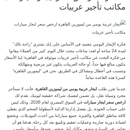
مكاتب تأجير عربيات
فكرة الإيجار اليومي بتعتمد في الأساس على إنك تشتري “راحة بالك”
لمدة 24 ساعة أو لعدد ساعات محدد خلال اليوم. كتير من العملاء بيعانوا
من فكرة البحث عن مكاتب تأجير عربيات موثوقة في القاهرة؛ إما الأسعار
بتكون مبالغ فيها جداً، أو حالة العربيات بتكون غير مرضية ومتهالكة
وتتسبب في أعطال ومشاكل في الطريق. نحن في “ليموزين القاهرة”
كسرنا هذه القاعدة تماماً.
عندما تقرر طلب
ايجار عربية يومي من ليموزين القاهرة
، فأنت لا تستأجر
مجرد وسيلة نقل، بل تضمن لنفسك شراكة حقيقية ليومك. نقدم لك
ارخص سعر ايجار سيارات
في السوق المصري لعام 2026، وذلك ليس
على حساب الجودة، بل بفضل إدارتنا الذكية لأسطولنا الضخم الذي يغطي
كافة مناطق القاهرة والجيزة. جميع سياراتنا من أحدث الموديلات، وتخضع
لصيانة دورية صارمة وعمليات تعقيم وتلميع بعد كل رحلة. هدفنا هو أن
تجلس في السيارة وتشعر وكأنك أول شخص يقودها، وبأسعار تناسب