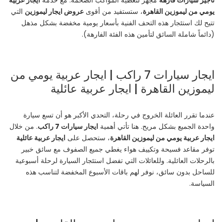
تأجير سيارات فارهة
مجهز لتغطية المواكب الضخمة. مع خدمة
ايجار عربية
يومي من ليموزين القاهرة
، ستستفيد من أقوى
عروض ايجار ليموزين
التي
تتيح لك استئجار هذه التحف الفنية بأسعار يومية مخفضة بشكل مذهل
(دائماً شاملة السائق لتأمين هذه الفئة الفارهة).
ايجار سيارات 7 راكب | ايجار عربية يومي من
ليموزين القاهرة | ايجار عربية عائلية
عندما تقرر العائلة الخروج في رحلة، التحدي الأكبر هو أن تسع سيارة
واحدة الجميع بشكل مريح. هنا تأتي أهمية
ايجار سيارات 7 راكب
. من خلال
ايجار عربية يومي من ليموزين القاهرة
، ستحصل على
ايجار عربية عائلية
توفر مقاعد فسيحة وتكييف هواء يغطي جميع الصفوف مع سائق خبير
بالرحلات العائلية. وللعائلات التي تفضل استئجار السيارة لرحلة أسبوعية
للساحل بدون سائق، نوفر لهم باقات الأسبوع المخفضة لتناسب هذه
السياسة.