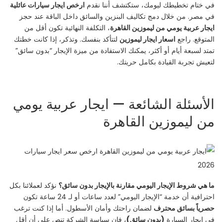
في ختام تخطيطك ليومك، ستكتشف أننا نقدم
ارخص ايجار سيارات عائلية
في مصر. من خلال دمج تكاليف البنزين والسائق داخل الباقة عند حجز
ايجار عربية يومي من ليموزين القاهرة
، التكلفة النهائية تكون أقل من
المتوقع. راجع
اسعار ايجار ليموزين
لتتأكد بنفسك. وتذكر، إذا كانت خطتك
تمتد لسبعة أيام أو أكثر، يمكنك الاستفادة من ميزة الإيجار “بدون سائق”
لتعيش تجربة القيادة بكامل حريتك.
الأسئلة الشائعة — ايجار عربية يومي
من ليموزين القاهرة
ما هي شروط الإيجار اليومي مقارنة بالإيجار بدون سائق؟
نؤكد لعملائنا بكل
احترافية أن خدمة “الإيجار اليومي” لعدد ساعات أو لـ 24 ساعة تكون
حصرياً بسائق محترف
لضمان راحتك وأمان الأسطول. أما إذا كنت ترغب
في إيجار السيارة
(بدون سائق)
، فإن سياسة الشركة تنص على أن أقل