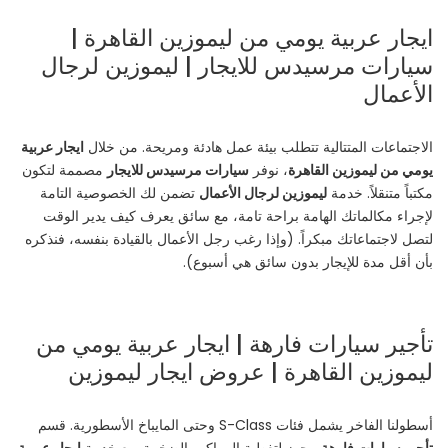
ايجار عربية يومي من ليموزين القاهرة |
سيارات مرسيدس للايجار | ليموزين لرجال
الأعمال
الاجتماعات المتتالية تتطلب بيئة عمل هادئة ومريحة. من خلال
ايجار عربية
يومي من ليموزين القاهرة
، نوفر
سيارات مرسيدس للايجار
مصممة لتكون
مكتباً متنقلاً. خدمة
ليموزين لرجال الأعمال
تضمن لك الخصوصية التامة
لإجراء مكالماتك الهامة براحة تامة، مع سائق يعرف كيف يدير الوقت
لتصل لاجتماعاتك مبكراً. (وإذا رغب رجل الأعمال بالقيادة بنفسه، فنذكره
بأن أقل مدة للإيجار بدون سائق هي أسبوع).
تأجير سيارات فارهة | ايجار عربية يومي من
ليموزين القاهرة | عروض ايجار ليموزين
أسطولنا الفاخر يشمل فئات S-Class وحتى المايباخ الأسطورية. قسم