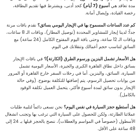
مدة تعاقد هي
أسبوع (7 أيام)
كحد أدنى، ويشترط فيها تقديم البطاقة،
رخصة القيادة، وإيصال أمانة.
كم عدد الساعات المسموح بها في الإيجار اليومي بسائق؟
نقدم باقات مرنة
جداً؛ لدينا إيجار للمشاوير المحددة (توصيل المطار)، وباقات الـ 8 ساعات،
وباقات الـ 12 ساعة، وحتى باقة اليوم المفتوح الكامل (24 ساعة) مع
السائق لتناسب حجم أعمالك وتنقلاتك في اليوم.
هل الأسعار تشمل البنزين ورسوم الطرق (الكارتة)؟
في باقات الإيجار
بسائق داخل نطاق القاهرة الكبرى والجيزة، الأسعار اليومية تشمل
السيارة، السائق، والبنزين. أما في رحلات السفر خارج القاهرة أو المرور
من بوابات تحصيل الرسوم، يتم إضافتها للتكلفة بوضوح. (وفي حالة
الإيجار بدون سائق لمدة أسبوع فأكثر، يتحمل العميل تكلفة الوقود
بالكامل).
هل أستطيع حجز السيارة في نفس اليوم؟
نحن نسعى دائماً لتلبية طلبات
عملائنا الطارئة، ولكن للحصول على السيارة التي ترغب بها وتجنب انشغال
الأسطول (خصوصاً في المواسم والعطلات)، ننصح بالحجز قبلها بـ 24 إلى
48 ساعة على الأقل.