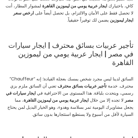
كافٍ. باختيارك
ايجار عربية يومي من ليموزين القاهرة
لمشوار المطار، أنت
لا تحصل فقط على الأمان والالتزام، بل تحصل أيضاً على
ارخص سعر
ايجار ليموزين
يضمن لك توفيراً حقيقياً.
تأجير عربيات بسائق محترف | ايجار سيارات
في مصر | ايجار عربية يومي من ليموزين
القاهرة
السائق لدينا ليس مجرد شخص يمسك بعجلة القيادة؛ إنه “Chauffeur”
محترف. خدمة
تأجير عربيات بسائق محترف
تعني أن السائق ملزم بزي
رسمي، ويتحدث بلباقة. هذا المستوى من الاحترافية في
ايجار سيارات في
مصر
لا تجده إلا من خلال
ايجار عربية يومي من ليموزين القاهرة
، مما
يجعل مشاويرك اليومية تمر بسلاسة وهدوء، وهو الخيار البديل لمن يحتاج
السيارة لأقل من أسبوع ولا يستطيع استئجارها بدون سائق.