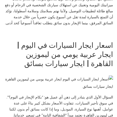
ميزانيتك اليومية وتغنيك عن استهلاك سيارتك الشخصية في الزحام أو دفع
مبالغ طائلة لتطبيقات التوصيل. ولأننا نهتم بسلامتك وسلامة أسطولنا، نؤكد
أن التمتع بالسيارة لمدة تقل عن أسبوع يكون حصرياً من خلال خدمة
السائق المرفق، بينما الإيجار بدون سائق يتطلب تعاقداً أسبوعياً كحد أدنى.
اسعار ايجار السيارات في اليوم |
ايجار عربية يومي من ليموزين
القاهرة | ايجار سيارات بسائق
السؤال الأول الذي يتبادر إلى ذهن أي عميل هو: “بكام الإيجار في اليوم؟”.
في سوق تأجير السيارات، تتفاوت الأسعار بشكل كبير بناءً على عدة
عوامل، أهمها نوع السيارة، الموديل، وما إذا كانت بسائق أم بدون. لكننا
في ليموزين القاهرة نعتمد مبدأ “الشفافية التامة” في تسعير خدماتنا.