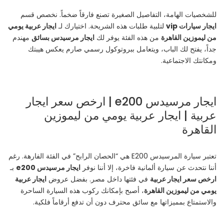
للشخصيات الهامة، التفاصيل الصغيرة تصنع فارقاً ضخماً. نخصص قسم
ايجار سيارات vip
لتلبية طلبات هذه الشريحة. اختيارك لـ
ايجار عربية يومي
من ليموزين القاهرة
من هذه الفئة يوفر لك
ايجار مرسيدس بسائق
مهندم
جداً، يفتح لك الباب، ويتعامل ببروتوكول رسمي صارم يعكس هيبتك
ومكانتك الاجتماعية.
ايجار مرسيدس e200 | ارخص سعر ايجار
عربية | ايجار عربية يومي من ليموزين
القاهرة
تعتبر سيارة المرسيدس E200 هي “الحصان الرابح” في الفئة الفارهة. رغم
أننا نتحدث عن سيارة ألمانية فاخرة، إلا أننا نوفر
ايجار مرسيدس e200
بـ
ارخص سعر ايجار عربية
في فئتها داخل مصر. بفضل عروض
ايجار عربية
يومي من ليموزين القاهرة
، أصبح بإمكانك ركوب هذه السيارة الساحرة
والاستمتاع بمميزاتها مع سائق محترف دون أن تدفع أرقاماً فلكية.