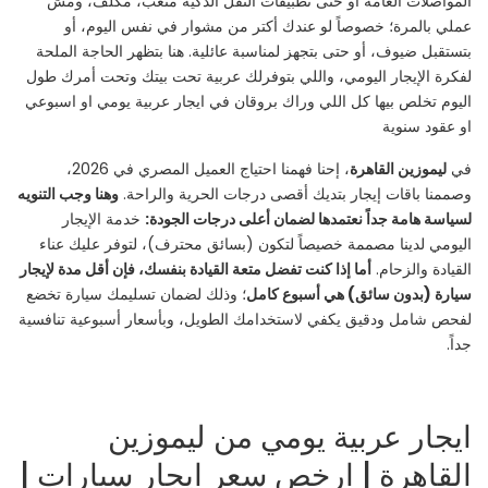
المواصلات العامة أو حتى تطبيقات النقل الذكية متعب، مكلف، ومش
عملي بالمرة؛ خصوصاً لو عندك أكتر من مشوار في نفس اليوم، أو
بتستقبل ضيوف، أو حتى بتجهز لمناسبة عائلية. هنا بتظهر الحاجة الملحة
لفكرة الإيجار اليومي، واللي بتوفرلك عربية تحت بيتك وتحت أمرك طول
اليوم تخلص بيها كل اللي وراك بروقان في ايجار عربية يومي او اسبوعي
او عقود سنوية
في
ليموزين القاهرة
، إحنا فهمنا احتياج العميل المصري في 2026،
وصممنا باقات إيجار بتديك أقصى درجات الحرية والراحة.
وهنا وجب التنويه
لسياسة هامة جداً نعتمدها لضمان أعلى درجات الجودة:
خدمة الإيجار
اليومي لدينا مصممة خصيصاً لتكون (بسائق محترف)، لتوفر عليك عناء
القيادة والزحام.
أما إذا كنت تفضل متعة القيادة بنفسك، فإن أقل مدة لإيجار
سيارة (بدون سائق) هي أسبوع كامل
؛ وذلك لضمان تسليمك سيارة تخضع
لفحص شامل ودقيق يكفي لاستخدامك الطويل، وبأسعار أسبوعية تنافسية
جداً.
ايجار عربية يومي من ليموزين
القاهرة | ارخص سعر ايجار سيارات |