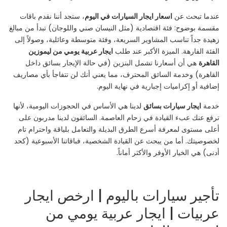
عندما تبحث عن
اسعار ايجار السيارات في اليوم
، ستجد أننا نقدم باقات
مقسمة بوضوح: فئة اقتصادية (مثل النيسان صني واللوجان) تبدأ من مبالغ
زهيدة جداً تناسب المشاوير السريعة، وفئة متوسطة وعائلية، وصولاً إلى
الفئة الفارهة. الميزة الأكبر عند طلب
ايجار عربية يومي من ليموزين
القاهرة
هي أن أسعارنا تشمل البنزين (في حالة الإيجار بسائق داخل
القاهرة) وخدمة السائق المحترف، مما يعني أنك لن تتفاجأ بأي مصاريف
إضافية أو إكراميات إجبارية في نهاية اليوم.
خدمة
ايجار سيارات بسائق
لدينا هي الأساس في الحجوزات اليومية، لأنها
ترفع عنك عبء القيادة في زحام العاصمة. السائقون لدينا مدربون على
أعلى مستوى لمعرفة أسرع الطرق البديلة والتعامل بلياقة واحترام تام
لخصوصيتك. أما من يبحث عن القيادة الشخصية، فباقاتنا الأسبوعية (كحد
أدنى) هي الخيار الأوفر والأكثر أماناً.
تأجير سيارات باليوم | ارخص ايجار
عربيات | ايجار عربية يومي من