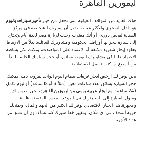
ليموزين القاهرة
هناك العديد من المواقف الحياتية التي تجعل من خيار
تأجير سيارات باليوم
هو الحل السحري والأكثر عملية. تخيل أن سيارتك الشخصية في مركز
الصيانة لفحص دوري، أو أنك مغترب وجئت لزيارة مصر لعدة أيام وتحتاج
إلى سيارة تنجز بها أوراقك الحكومية ومشاويرك العائلية. بدلاً من الارتباط
بعقود إيجار شهرية مكلفة أو الاعتماد على المواصلات، يمكنك بكل بساطة
الاعتماد علينا في مشاويرك اليومية بسائق، أو حجز سيارتك الخاصة لتبدأ
من أسبوع إذا كنت تفضل الاستقلالية.
نحن نوفر لك
ارخص ايجار عربيات
بنظام اليوم الواحد بمرونة تامة. يمكنك
حجز السيارة بسائق لعدد ساعات معين (مثلاً 8 أو 12 ساعة) أو ليوم كامل
(24 ساعة). مع
ايجار عربية يومي من ليموزين القاهرة
، نحن نضمن لك
وصول السيارة إلى باب منزلك في الموعد المحدد بالدقيقة، نظيفة
ومجهزة. هذا الخيار الاقتصادي يوفر لك الكثير من الجهد والمال، ويمنحك
حرية التوقف في أي مكان، وتغيير خط سيرك كما تشاء دون أن تقلق من
عداد الأجرة.