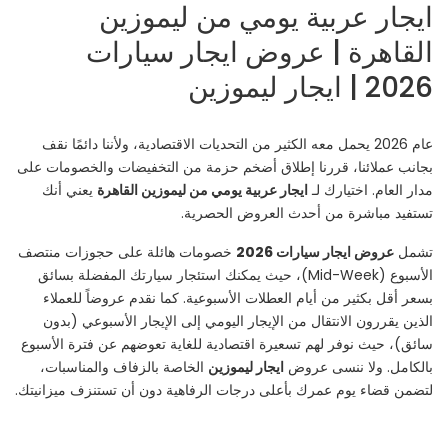
ايجار عربية يومي من ليموزين
القاهرة | عروض ايجار سيارات
2026 | ايجار ليموزين
عام 2026 يحمل معه الكثير من التحديات الاقتصادية، ولأننا دائمًا نقف
بجانب عملائنا، قررنا إطلاق أضخم حزمة من التخفيضات والخصومات على
مدار العام. اختيارك لـ
ايجار عربية يومي من ليموزين القاهرة
يعني أنك
تستفيد مباشرة من أحدث العروض الحصرية.
تشمل
عروض ايجار سيارات 2026
خصومات هائلة على حجوزات منتصف
الأسبوع (Mid-Week)، حيث يمكنك استئجار سيارتك المفضلة بسائق
بسعر أقل بكثير من أيام العطلات الأسبوعية. كما نقدم عروضاً للعملاء
الذين يقررون الانتقال من الإيجار اليومي إلى الإيجار الأسبوعي (بدون
سائق)، حيث نوفر لهم تسعيرة اقتصادية للغاية تعوضهم عن فترة الأسبوع
بالكامل. ولا ننسى عروض
ايجار ليموزين
الخاصة بالزفاف والمناسبات،
لتضمن قضاء يوم عمرك بأعلى درجات الرفاهية دون أن تستنزف ميزانيتك.