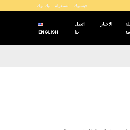
فيسبوك
انستغرام
تيك توك
لة
الاخبار
اتصل
عة
بنا
ENGLISH