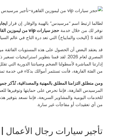
لطالما ارتبط اسم “مرسيدس” بالهيبة والوقار. إن قرار
ايجا
نوفر لك من خلال خدمة
حجز سيارات vip من ليموزين القاهرة
الفئة S (اليخت والمايباخ) التي تعد درة التاج في عالم السيارات. كل سيارة في أسطولنا تمثل تحفة هندسية تجمع بين قوة الأداء، التكنولوجيا المتطورة، والرفاهية التي لا تضاهى.
قد يعتقد البعض أن الحصول على هذه المستويات الفائقة من
المصري لعام 2026. لقد قمنا بتطوير استراتيج
إدارتنا المباشرة لأسطولنا الضخم وصيانتنا الدورية التي تق
من الفئة الفارهة، فأنت تستثمر أموالك بذكاء في خدمة تمن
ومن منطلق التزامنا المطلق بالمهنية والمصداقية، نُذّكر جميع
المرسيدس الفارهة، فإننا نحرص على حمايتها وتوفيرها للعمل
للخدمات اليومية والمشاوير السريعة، فإننا نسعد بتوفير هذه
من أي تعقيدات أو مفاجآت غير سارة.
تأجير سيارات رجال الأعمال | ايجار سي