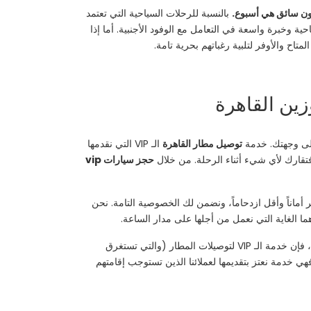
بدون سائق هي أسبوع.
بالنسبة للرحلات السياحية التي تعتمد
حية وخبرة واسعة في التعامل مع الوفود الأجنبية. أما إذا
تاح والأوفر لتلبية رغباتهم بحرية تامة.
إلى وجهتك. خدمة
توصيل مطار القاهرة
الـ VIP التي نقدمها
تقارك لأي شيء أثناء الرحلة. من خلال
حجز سيارات vip
أماناً وأقل ازدحاماً، ونضمن لك الخصوصية التامة. نحن
ما الغاية التي نعمل من أجلها على مدار الساعة.
لذا، فإن خدمة الـ VIP لتوصيلات المطار (والتي تستغرق
ي خدمة نعتز بتقديمها لعملائنا الذين تستوجب إقامتهم