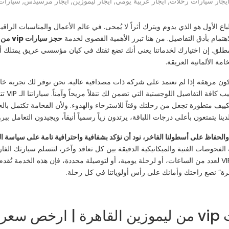
يجار سيارات رحلات
,
ايجار عربية يومي
,
ايجار ليموزين
,
ايجار مرسيدس
,
سيارات
اع الأول هو الذي يدوم ويترك أثراً لا يُمحى. في عالم الأعمال والمناسبات الرا
اهتمام بأدق التفاصيل. من هنا تبرز الأهمية القصوى لخدمة
حجز سيارات vip من ليموزين القاهرة
مطلق. إن اختيارك لخدماتنا يعني أنك تضع ثقتك في كيان مؤسسي عريق يمتلك أسطو
 الألمانية العريقة.
ون مرهقة إذا لم تعتمد على شركة ذات مصداقية عالية. نحن نوفر لك تجربة خ
، يتولى
تكييف متطورة تجعل من رحلتك وقتاً للاسترخاء والهدوء. ولأن الفخامة تكتمل بال
 والحفاظ على أسطولنا الفاخر، نود أن نؤكد بشفافية واحترافية تامة على سياسة 
فحوصات الفنية والميكانيكية الدقيقة بين كل تعاقد وآخر، لتتسلم سيارتك الفاره
عوائق. أما للعملاء الذين يرغبون في استئجار السيارات الـ VIP لعدد من الساعات، أو لرحلة يومية، أو لتوصيلة 
اهرة” نضع راحتك وأمانك على رأس أولوياتنا في كل رحلة.
ارهة