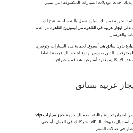
 يديك أحدث موديلات السيارات المكشوفة التي تتميز
تامة. نحن نضمن لك سيارة تعمل بآلية سلسة، تتيح لك
ل على
ايجار عربية في القاهرة من ليموزين القاهرة
من هذه
باب والعرسان.
ر سيارة بدون سائق هي أسبوع.
لحماية هذه السيارات وتوفيرها
حترفين، الذين يقودون بهدوء ليتيحوا لك فرصة التقاط
 هذه الإمكانية بعقود أسبوعية شفافة واحترافية.
فر. لضمان تجربة مثالية، نقدم لك خدمة
حجز سيارات vip
هي وجهتك الأولى. استقبال ضيوفك الـ VIP، شركائك في العمل، أو حتى
تظار في صالات السفر.