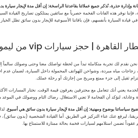
ة وإدارة حذرة، نُذكر جميع عملائنا بقاعدتنا الراسخة: إن أقل مدة لإيجار سيارة 
 فإننا نوفر هذه الفانات الفخمة حصرياً مع سائقين يمتلكون تصاريح القيادة السيا
ادة السيارة بأنفسهم، فإن باقاتنا الأسبوعية للإيجار بدون سائق تظل الخيار الم
 نحن نقدم لك تجربة متكاملة تبدأ من لحظة تواصلك معنا وحتى وصولك سالماً 
 زجاجات مياه مبردة، وشواحن للهواتف المحمولة داخل السيارة، لضمان عدم اف
زام ثقيل إلى جزء ممتع ومريح من إجازتك أو رحلة عملك.
لخدمة يعني أنك تتعامل مع محترفين يعرفون قيمة الوقت. نختار المسارات الأكثر 
 وعادلة، لنؤكد أن الفخامة لا تعني الاستغلال. رضاك التام ووصولك في الموعد ه
وضيح سياساتنا بوضوح ومهنية: إن أقل مدة لإيجار سيارة بدون سائق هي أسبوع.
قنا، ليرفع عنك عناء التركيز في الطريق. أما القيادة الشخصية (بدون سائق)، فه
عقوداً تضمن استلامهم لسيارات فخمة بحالة ممتازة للاستمتاع بها.