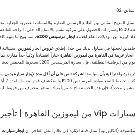
يقية في فئتها، فهي تمثل المزيج المثالي بين الطابع الرسمي الصارم واللمسات العصرية الجذ
لفئة E200 يضمن لك الحصول على مركبة تتسم بالاتساع الداخلي، الراحة الفا
عداد كبيرة من موديلات العام لخدمة
ايجار مرسيدس e200
، مما يتيح لنا تلبية 
اهدين لجعلها في متناول يديك من خلال إطلاق
عروض ايجار ليموزين
ايجار عربية في القاهرة من ليموزين القاهرة
خياراً اقتصادياً وذكياً جداً مقارن
ة، فإن سيارة المرسيدس E200 بسعرها المخفض لدينا ستفوق كل توقعاتك.
ذّكر بقوة واحترافية بأن سياسة الشركة تنص على أن أقل مدة لإيجار سيارة بدون 
جودة هذه ا
مشوار محدد)، فإن هذه الخدمة تتاح حصرياً بقيادة سائق محترف من فريقنا، ليضمن 
أجير سيارات فارهة
لمكشوفة (الكابورليه) تمثل قمة الإثارة في عالم النقل الفاخر. إن
ايجار سيارات ك