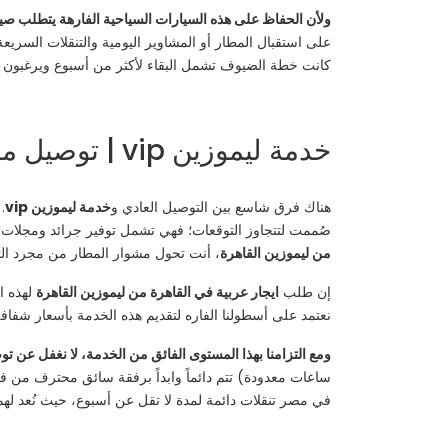
ولأن الحفاظ على هذه السيارات السياحية الفارهة يتطلب صيان
على استقبال المطار أو المشاوير اليومية والتنقلات السريعة،
كانت خطة الضيوف تشمل البقاء لأكثر من أسبوع ويرغبون في قي
خدمة ليموزين vip | توصيل مطار القاهرة | حجز سيارات vip من ليموزين القاهرة
هناك فرق شاسع بين التوصيل العادي و
خدمة ليموزين vip
.
صُممت لتتجاوز التوقعات؛ فهي تشمل توفير جرائد ومجلات،
من ليموزين القاهرة
، أنت تحول مشوار المطار من مجرد الت
إن طلب
ايجار عربية في القاهرة من ليموزين القاهرة
لهذه ا
نعتمد على أسطولنا الفاره لتقديم هذه الخدمة بأسعار شفافة
ومع التزامنا بهذا المستوى الفائق من الخدمة، لا نغفل عن ت
ساعات معدودة) تتم دائماً وابداً برفقة سائق محترف من فري
في مصر تنقلات دائمة لمدة لا تقل عن أسبوع، حيث نُعد لهم 