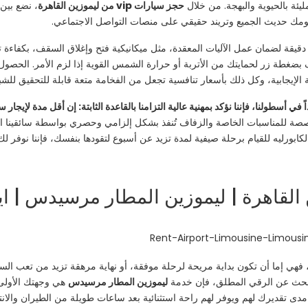
يئة بالحيوية والبهجة. من خلال
حجز سيارات vip من ليموزين القاهرة
، نضع بين
ن يومك حديث الجميع وتريند حقيقي على منصات التواصل الاجتماعي.
دقيقة لضمان عمل الآليات المعقدة، مثل ميكانيكية فتح وإغلاق السقف، بكفاءة 
قف بضغطة زر لحمايتك من الأتربة أو حرارة الشمس القوية إذا لزم الأمر. الحصو
 الإيجابية، وكل ذلك بأسعار تنافسية تجعل من الفخامة متعة قابلة للتحقيق للش
 في أسطولنا، فإننا نؤكد بمهنية عالية التزامنا بالقاعدة الثابتة: إن أقل مدة لإيجا
صة للمناسبات الخاصة والزفاف تُنفذ بشكل إلزامي وحصري بواسطة سائقينا الم
لكابورليه للقيام برحلة صيفية لمدة تزيد عن أسبوع لتقودها بنفسك، فإننا نوفر لك
 فهي إما أن تكون بداية مريحة لرحلة موفقة، أو نهاية مرهقة تزيد من تعب الس
تبحث عن الرقي المطلق، فإن خدمة
ليموزين المطار مرسيدس
ى تقديرك لهم ويوفر لهم راحة استثنائية بعد ساعات طويلة من الطيران والان