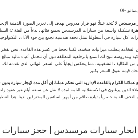
ر مرسيدس
لا يُتخذ عبثاً؛ فهو قرار مدروس يهدف إلى تعزيز الصورة الذهنية ال
 الفخامة يتطلب ميزانيات ضخمة، لكننا نجحنا في كسر هذه القاعدة. نحن نفخر 
يات تسعير ذكية ومدروسة تتيح لك التمتع بالرفاهية المطلقة دون أن تتحمل أعباء مالية مبا
لل من التكاليف التشغيلية، مما ينعكس إيجاباً على السعر النهائي الذي نقدمه لك.
حك قيمة تفوق السعر بكثير.
 عملائنا الكرام بالقاعدة الإدارية التي تحكم عملنا: إن أقل مدة لإيجار سيارة بدو
اء الذين يرغبون في الاستقلالية التامة لمدة لا تقل عن سبعة أيام عبر عقود واض
 التحف الفنية حصرياً بقيادة طاقم من أمهر السائقين المحترفين لدينا. هذا الت
ارات مرسيدس | حجز سيارات vip من ليموزين القاهرة