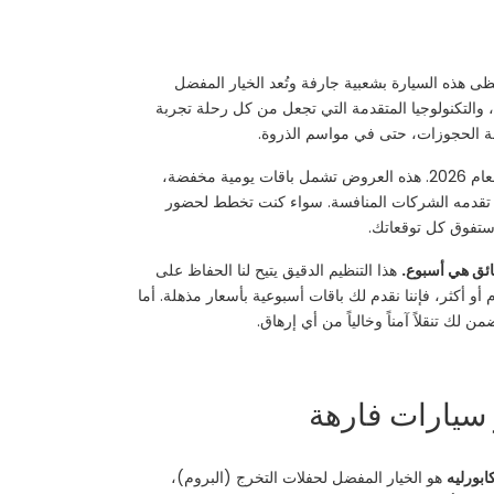
ابة. تحظى هذه السيارة بشعبية جارفة وتُعد الخيار المفضل
ئقة، والتكنولوجيا المتقدمة التي تجعل من كل رحلة تجربة
كافة الحجوزات، حتى في مواسم الذروة.
استثنائية لعام 2026. هذه العروض تشمل باقات يومية مخفضة،
ة بما تقدمه الشركات المنافسة. سواء كنت تخطط لحضور
سائق هي أسبوع.
هذا التنظيم الدقيق يتيح لنا الحفاظ على
لسيارات الفاخرة التي تمثل استثماراً كبيراً. فإذا كنت تخطط للتمتع بقيادة المرسيدس E200 واستكشاف قوتها بنفسك لمدة 7 أيام أو أكثر، فإننا نقدم لك باقات أسبوعية بأسعار مذهلة. أما
لك تنقلاً آمناً وخالياً من أي إرهاق.
ابورليه
هو الخيار المفضل لحفلات التخرج (البروم)،