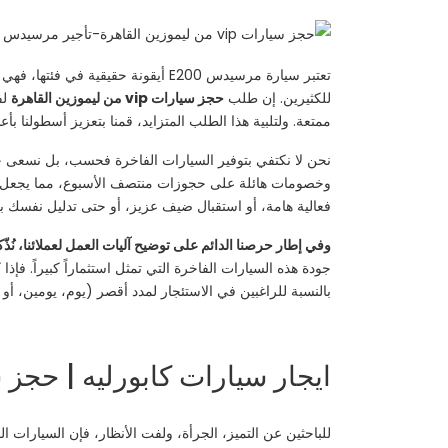
تعتبر سيارة مرسيدس E200 أيقونة حق
للكثيرين. إن طلب
حجز سيارات vip من ليموزين القاهرة
ممتعة. ولتلبية هذا الطلب المتزايد، قمنا بتعزيز أسطولنا بأ
نحن لا نكتفي بتوفير السيارات الفاخرة فحسب، بل نسعى ج
وخصومات هائلة على حجوزات منتصف الأسبوع، مما يجعل
فعالية هامة، أو استقبال ضيف عزيز، أو حتى تدليل نفسك بيوم من الرفاهية المطلق
وفي إطار حرصنا الدائم على توضيح آليات العمل لعملائنا، نُ
بالنسبة للراغبين في الاستئجار لمدد أقصر (يوم، يومين، أو 
ايجار سيارات كابورليه | حجز سيارات vip من ليموزين القاهرة | ت
للباحثين عن التميز، الجرأة، ولفت الأنظار، فإن السيارات ا