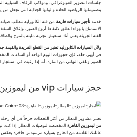
جلسات التصوير الفوتوغرافي، ومواكب الزفاف الشبابية المل
بتصميماتها الرياضية الحادة والوانها الجذابة التي تجعل م
خدمة
تأجير سيارات فارهة
من فئة الكابورليه تتطلب صيانة 
الاستمتاع بالهواء الطلق لالتقاط أروع الصور، وإغلاق الس
الفئة الجريئة يعني أنك ستعيش تجربة مليئة بالمرح والطاقة
ولأن السيارات الكابورليه تعتبر من القطع الفريدة والقيمة جداً
في أبهى حلة، فإن حجوزات اليوم الواحد أو الساعات المخص
الصور وتلقي التهاني من المارة. أما إذا رغبت في استئجار ا
حجز سيارات vip من ليموزين القاهرة | ليموزين المطار مرسيدس | ايجار عربية بسائق
تعتبر مشاوير المطار من أكثر اللحظات حرجاً في أي رحلة،
من ليموزين القاهرة
المخصصة لتوصيلات المطار. إذا كنت 
عائلتك القادمة من الخارج بسيارة مرسيدس فاخرة يعكس مد