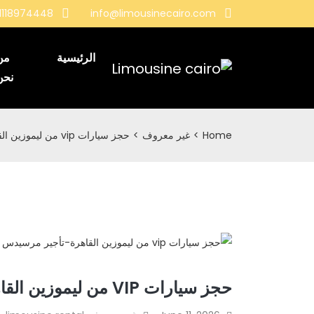
1118974448
info@limousinecairo.com
الرئيسية
من
نحن
Home
>
غير معروف
>
حجز سيارات vip من ليموزين القاهرة | تأجير مرسيدس بسائق
حجز سيارات VIP من ليموزين القاهرة | تأجير مرسيدس بسائق