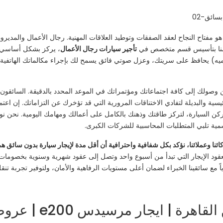
 هو مفتاح النجاح لعقد الصفقات وتوطيد العلاقات المهنية. رجال الأعمال والمديرو
 قمنا بتأسيس قسم متخصص في
تأجير سيارات رجال الأعمال
، يركز بشكل أساسي
ميه) يحافظ على سريتك، وعزل صوتي فائق يسمح لك بإجراء مكالماتك الهاتفية ا
 وصولك إلى كافة اجتماعاتك ومؤتمراتك في الموعد المحدد بالدقيقة. السائقو
يسية والبديلة لتفادي الاختناقات المرورية التي قد تؤخرك عن التزاماتك. إن ا
ن السيارة، لتركز طاقتك وذهنك بالكامل على أعمالك ومهامك اليومية. نحن نوف
مية تلبي المتطلبات المحاسبية للشركات الكبرى.
ئنا وعملائنا، نؤكد بكل شفافية واحترافية أن أقل مدة لإيجار سيارة بدون سائق ه
بعقود الإيجار التي تبدأ من أسبوع واحد وتصل إلى عقود شهرية وسنوية بخصومات 
 مع سائقينا الخبراء لضمان أعلى مستويات الرفاهية والأمان، ولتوفير تجربة تنقل 