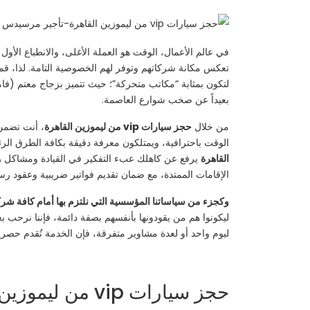
في عالم الأعمال، الوقت هو العملة الأغلى، والانطباع الأول
تعكس مكانة شركاتهم وتوفر لهم الخصوصية التامة. لذا،
لتكون بمثابة “مكاتب متحركة”؛ حيث تتميز بزجاج معتم (فا
بعيداً عن صخب شوارع العاصمة.
من خلال
حجز سيارات vip من ليموزين القاهرة
، أنت تضمن
الوقت باحترافية، ويمتلكون معرفة دقيقة بكافة الطرق الرئ
القاهرة
يرفع عن كاهلك عبء التفكير في القيادة ومشاكل رك
الإقامات الممتدة، مع ضمان تقديم فواتير ضريبية وعقود رس
وكجزء من سياساتنا المؤسسية التي نلتزم بها أمام كافة شركا
ليكونوا هم من يقودونها بأنفسهم بصفة دائمة، فإننا نرحب 
ليوم واحد أو لعدة مشاوير متفرقة، فإن الخدمة تُقدم حصرياً
حجز سيارات vip من ليموزين القاهرة | ايجار مرسيدس e200 | عروض ايجار ليموزين