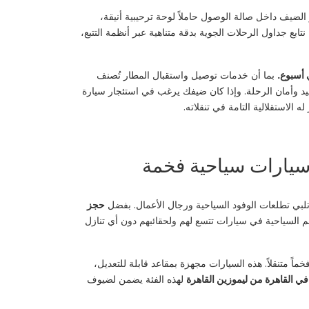
 الضيف داخل صالة الوصول حاملاً لوحة ترحيبية أنيقة،
ابع جداول الرحلات الجوية بدقة متناهية عبر أنظمة التتبع،
 أسبوع.
بما أن خدمات توصيل واستقبال المطار تُصنف
ع لنا لضمان دقة المواعيد وأمان الرحلة. وإذا كان ضيفك يرغب في استئجار سيارة
الاستقلالية التامة في تنقلاته.
لبي تطلعات الوفود السياحية ورجال الأعمال. بفضل
حجز
 مباشرة إلى فنادقهم أو وجهاتهم السياحية في سيارات تتسع لهم ولحقائبهم دون أي تنازل
(Luxury Vans) مثل مرسيدس V-Class التي تمثل صالوناً فخماً متنقلاً. هذه السيارات مجهزة بمقاعد قابلة للتعديل،
 في القاهرة من ليموزين القاهرة
لهذه الفئة يضمن لضيوف