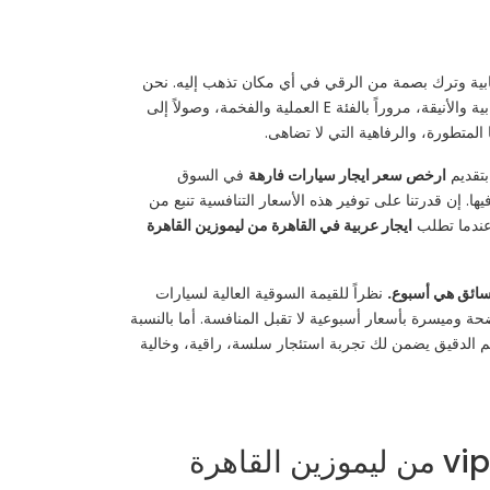
إيجابية وترك بصمة من الرقي في أي مكان تذهب إليه. نحن
تشكيلة واسعة من سيارات المرسيدس بجميع فئاتها، بدءاً من الفئة C الشبابية والأنيقة، مروراً بالفئة E العملية والفخمة، وصولاً إلى
بتقديم
ارخص سعر ايجار سيارات فارهة
في السوق
لغ فيها. إن قدرتنا على توفير هذه الأسعار التنافسية تنبع من
 عندما تطلب
ايجار عربية في القاهرة من ليموزين القاهرة
ن سائق هي أسبوع.
نظراً للقيمة السوقية العالية لسيارات
حة وميسرة بأسعار أسبوعية لا تقبل المنافسة. أما بالنسبة
نظيم الدقيق يضمن لك تجربة استئجار سلسة، راقية، وخالية