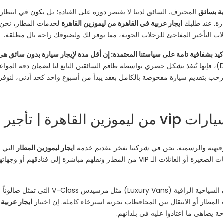
ية بسائق
المحترف. السائق لدينا لا يقتصر دوره على القيادة؛ بل يكون في انتظار
ارة. عند طلبك
ايجار عربية في القاهرة من ليموزين القاهرة
لخدمات المطار، نحن نت
ات التأخير المفاجئ للرحلات الجوية، مما يوفر لك ولضيوفك راحة بال مطلقة.
د بشفافية تامة على سياستنا المعتمدة: إن أقل مدة لإيجار سيارة بدون سائق هي
كرحلات قصيرة أو “توصيلات محددة” (Drop-off/Pick-up)، فإنها تُنفذ بشكل حصري بواسطة طاقم السائقين التاب
نرحب بتقديم سيارة مفحوصة بالكامل بعقد يبدأ من أسبوع واحد كحد أدنى، لنوفر له 
ارات سياحية فخمة
ترفيهية والرسمية. نحن في شركتنا نفخر بتقديم خدمة
ايجار ليموزين المطار
التي ت
، يمكنك استقبال المجموعات الصغيرة أو العائلات الـ VIP من المطار ونقلهم
لدينا سيارات الفان السياحية الراقية 
لمطار أو الانتقال بين المحافظات تجربة استرخاء كاملة. إن اختيار
ايجار عربية
ة يضاهي ما اعتادوا عليه في بلدانهم.