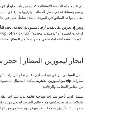
يتم تقديم هذه الخدمة الاستثنائية كجزء من باقات
ايجار عرب
ويقوم بمساعدته في حمل الحقائب وترتيبها بعناية في السي
لضمان تواجد السائق في الموعد المحدد تماماً، حتى في حال
ونحن إذ نحرص على تقديم أرقى مستويات الخدمة، نجدد التأكي
ليقودها بنفسه أثناء إقامته في مصر بدءاً من المطار، فإننا 
ايجار ليموزين المطار | حجز سيارات vip من ليموزين القاهرة | تأجير سي
النقل السياحي الراقي هو أحد أهم دعائم نجاح الزيارات ال
سيارات vip من ليموزين القاهرة
عن معايير الفخامة والرفاهية.
يشمل قسم
تأجير سيارات سياحية فخمة
طاولات صغيرة، وتكييف هواء فائق التبريد، لتجعل من رحلة ا
مصر استقبالاً يليق بسمعة البلاد ويوفر لهم مستوى من الراح