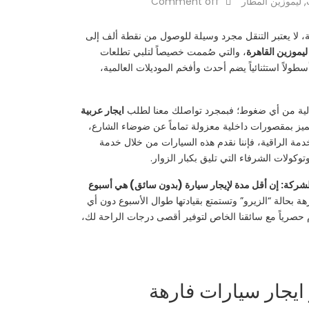
,
ليموزين المطار
Comment off
قية، لا يعتبر التنقل مجرد وسيلة للوصول من نقطة ألف إلى
، والتي صُممت خصيصاً لتلبي تطلعات
لاً استثنائياً يضم أحدث وأفخم الموديلات العالمية،
الية من أي ضغوط؛ فبمجرد تواصلك معنا لطلب
ايجار عربية
 فريقنا المحترف ترتيب كافة التفاصيل اللوجستية التي تضمن لك تنقلاً مريحاً وآمناً. سياراتنا الـ VIP تتميز بمقصورات داخلية معزولة تماماً عن ضوضاء الشارع،
خدمة الراقية، فإننا نقدم هذه السيارات من خلال خدمة
الشركة: إن أقل مدة لإيجار سيارة (بدون سائق) هي أسبوع
ة بحالة “الزيرو” وتستمتع بقيادتها طوال الأسبوع دون أي
محددة، فإن هذه الخدمة تُقدم حصرياً مع سائقنا الخاص لتوفير أقصى درجات الراحة لك،