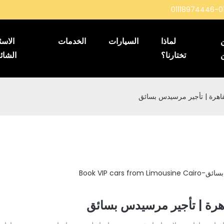
01118974446-0
لماذا
السيارات
الخدمات
الاسئ
تختارنا؟
الشائ