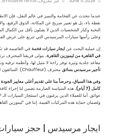
June 11, 2026
غير معروف
,
limousine rental
,
ا
عندما نتحدث عن الفخامة والتميز في عالم النقل، فإن الانطب
نقطة باء، بل هو تعبير صريح عن المكانة، الذوق الرفيع، وال
النخبة وكبار الشخصيات الذين لا يقبلون بأقل من الكمال ال
وعلى رأسها سيارات المرسيدس التي تتربع على عرش الفخامة
إن عملية البحث عن
ايجار سيارات فخمة
في العاصمة قد تك
في القاهرة من ليموزين القاهرة
مقاعد جلدية وثيرة توفر راحة لا مثيل لها، وأنظمة ترفيه و
تأجير مرسيدس بسائق
محترف (Chauffeur). السائقون لدينا يتمتعون بأعلى درجات اللباقة، يرتدون زياً رسمياً أنيقاً، ويجيدون التعامل ببروتوكولات الشرفاء التي تليق بكبار الزوار.
وفي هذا السياق، وحرصاً منا على تقديم أعلى معايير الجودة
كامل (7 أيام).
هذه السياسة الصارمة تضمن لنا إجراء كافة ال
ولضمان حماية هذه المركبات القيمة. إننا في “ليموزين الق
ايجار مرسيدس | حجز سيارات vip من ليموزين القاهرة | ارخص سعر ايجار سيارات ف